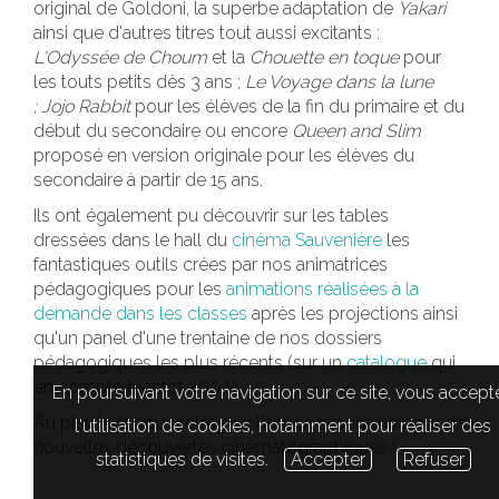
original de Goldoni, la superbe adaptation de
Yakari
ainsi que d'autres titres tout aussi excitants :
L'Odyssée de Choum
et la
Chouette en toque
pour
les touts petits dès 3 ans ;
Le Voyage dans la lune
;
Jojo Rabbit
pour les élèves de la fin du primaire et du
début du secondaire ou encore
Queen and Slim
proposé en version originale pour les élèves du
secondaire à partir de 15 ans.
Ils ont également pu découvrir sur les tables
dressées dans le hall du
cinéma Sauvenière
les
fantastiques outils crées par nos animatrices
pédagogiques pour les
animations réalisées à la
demande dans les classes
après les projections ainsi
qu'un panel d'une trentaine de nos dossiers
pédagogiques les plus récents (sur un
catalogue
qui
en compte bientôt 400 ! )
En poursuivant votre navigation sur ce site, vous accept
Au plaisir de vous retrouver l'année prochaine pour de
l'utilisation de cookies, notamment pour réaliser des
nouvelles découvertes cinématographiques !
statistiques de visites.
Accepter
Refuser