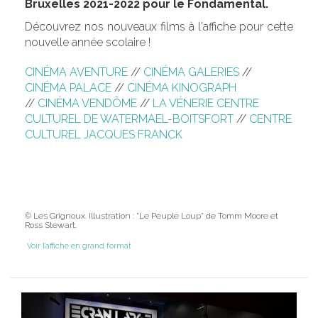
Bruxelles 2021-2022 pour le Fondamental.
Découvrez nos nouveaux films à l'affiche pour cette
nouvelle année scolaire !
CINÉMA AVENTURE
//
CINÉMA GALERIES
//
CINÉMA PALACE
//
CINÉMA KINOGRAPH
//
CINÉMA VENDÔME
//
LA VÉNERIE CENTRE
CULTUREL DE WATERMAEL-BOITSFORT
//
CENTRE
CULTUREL JACQUES FRANCK
© Les Grignoux. Illustration : "Le Peuple Loup" de Tomm Moore et
Ross Stewart.
Voir l'affiche en grand format