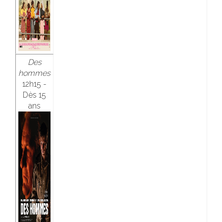
Des
hommes
12h15 -
Dès 15
ans