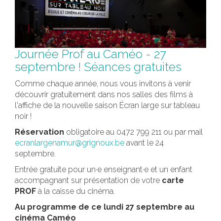
Journée Prof au Caméo - 27
septembre ! Séances gratuites
Comme chaque année, nous vous invitons à venir
découvrir gratuitement dans nos salles des films à
l'affiche de la nouvelle saison Écran large sur tableau
noir !
Réservation
obligatoire au 0472 799 211 ou par mail
ecranlargenamur@grignoux.be
avant le 24
septembre.
Entrée gratuite pour un·e enseignant·e et un enfant
accompagnant sur présentation de votre
carte
PROF
à la caisse du cinéma.
Au programme de ce lundi 27 septembre au
cinéma Caméo