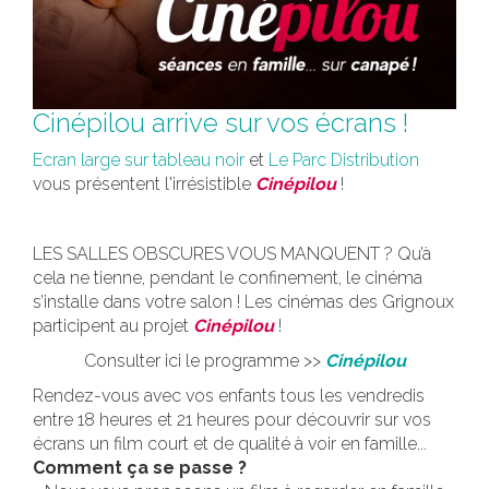
Cinépilou arrive sur vos écrans !
Ecran large sur tableau noir
et
Le Parc Distribution
vous présentent l'irrésistible
Cinépilou
!
LES SALLES OBSCURES VOUS MANQUENT ? Qu’à
cela ne tienne, pendant le confinement, le cinéma
s’installe dans votre salon ! Les cinémas des Grignoux
participent au projet
Cinépilou
!
Consulter ici le programme >>
Cinépilou
Rendez-vous avec vos enfants tous les vendredis
entre 18 heures et 21 heures pour découvrir sur vos
écrans un film court et de qualité à voir en famille...
Comment ça se passe ?