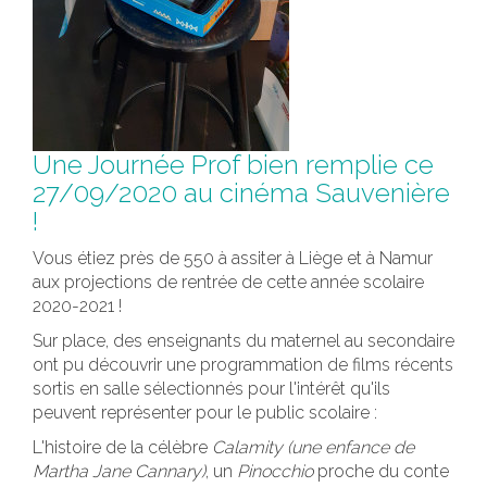
Une Journée Prof bien remplie ce
27/09/2020 au cinéma Sauvenière
!
Vous étiez près de 550 à assiter à Liège et à Namur
aux projections de rentrée de cette année scolaire
2020-2021 !
Sur place, des enseignants du maternel au secondaire
ont pu découvrir une programmation de films récents
sortis en salle sélectionnés pour l'intérêt qu'ils
peuvent représenter pour le public scolaire :
L'histoire de la célèbre
Calamity (une enfance de
Martha Jane Cannary)
, un
Pinocchio
proche du conte