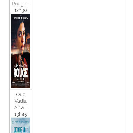
Rouge -
12h30
Quo
Vadis,
Aida -
13h45