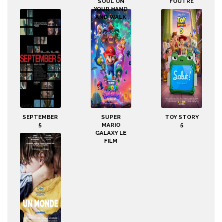
SOUL ON
FOUTRE
YOUR HAND
AND WALK
SEPTEMBER
SUPER
TOY STORY
5
MARIO
5
GALAXY LE
FILM