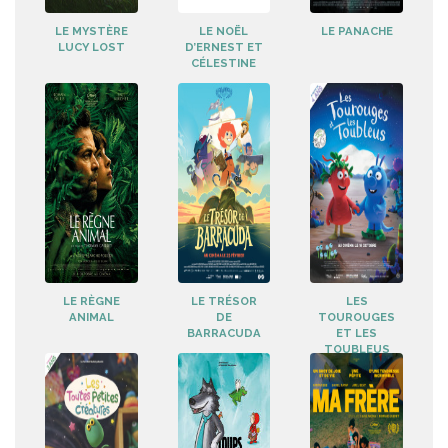
LE MYSTÈRE
LE NOËL
LE PANACHE
LUCY LOST
D’ERNEST ET
CÉLESTINE
LE RÈGNE
LE TRÉSOR
LES
ANIMAL
DE
TOUROUGES
BARRACUDA
ET LES
TOUBLEUS