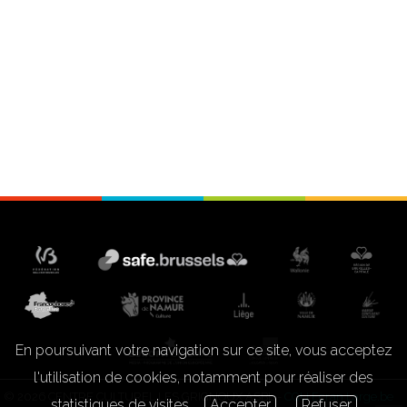
En poursuivant votre navigation sur ce site, vous acceptez
l'utilisation de cookies, notamment pour réaliser des
© 2026 CENTRE CULTUREL LES GRIGNOUX ASBL -
CGU Ecran Large.be
statistiques de visites.
Accepter
Refuser