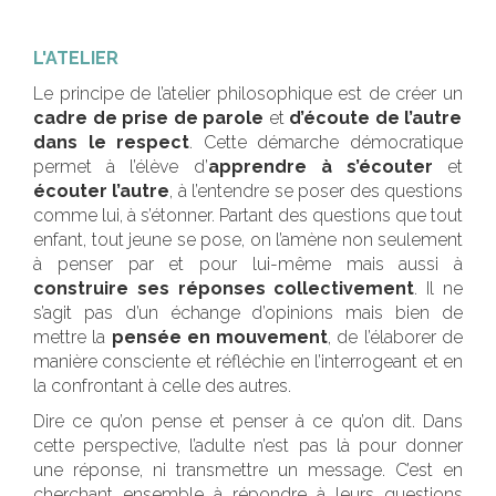
L'ATELIER
Le principe de l’atelier philosophique est de créer un
cadre de prise de parole
et
d’écoute de l’autre
dans le respect
. Cette démarche démocratique
permet à l’élève d’
apprendre à s’écouter
et
écouter l’autre
, à l’entendre se poser des questions
comme lui, à s’étonner. Partant des questions que tout
enfant, tout jeune se pose, on l’amène non seulement
à penser par et pour lui-même mais aussi à
construire ses réponses collectivement
. Il ne
s’agit pas d’un échange d’opinions mais bien de
mettre la
pensée en mouvement
, de l’élaborer de
manière consciente et réfléchie en l’interrogeant et en
la confrontant à celle des autres.
Dire ce qu’on pense et penser à ce qu’on dit. Dans
cette perspective, l’adulte n’est pas là pour donner
une réponse, ni transmettre un message. C’est en
cherchant ensemble à répondre à leurs questions