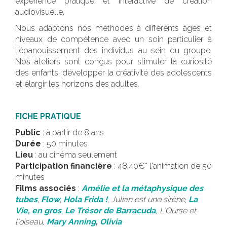
expérience pratique et interactive de création
audiovisuelle.
Nous adaptons nos méthodes à différents âges et
niveaux de compétence avec un soin particulier à
l'épanouissement des individus au sein du groupe.
Nos ateliers sont conçus pour stimuler la curiosité
des enfants, développer la créativité des adolescents
et élargir les horizons des adultes.
FICHE PRATIQUE
Public
: à partir de 8 ans
Durée
: 50 minutes
Lieu
: au cinéma seulement
Participation financière
: 48,40€* l'animation de 50
minutes
Films associés
:
Amélie et la métaphysique des
tubes
,
Flow
,
Hola Frida !
,
Julian est une sirène
,
La
Vie, en gros
,
Le Trésor de Barracuda
,
L'Ourse et
l'oiseau,
Mary Anning
,
Olivia