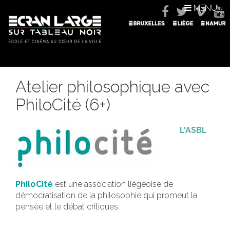
MENU
Atelier philosophique avec
PhiloCité (6+)
L'ASBL
PhiloCité
est une association liégeoise de
démocratisation de la philosophie qui promeut la
pensée et le débat critiques.