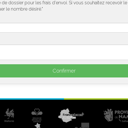
de dossier pour les frais d'envoi. Si vous souhaitez recevoir l
uer le nombre désiré."
Confirmer