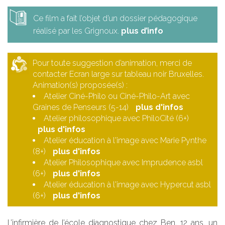
Ce film a fait l’objet d’un dossier pédagogique
réalisé par les Grignoux.
plus d’info
Pour toute suggestion d’animation, merci de
contacter Ecran large sur tableau noir Bruxelles.
Animation(s) proposée(s) :
Atelier Ciné-Philo ou Ciné-Philo-Art avec
Graines de Penseurs (5-14)
plus d'infos
Atelier philosophique avec PhiloCité (6+)
plus d'infos
Atelier éducation à l'image avec Marie Pynthe
(8+)
plus d'infos
Atelier Philosophique avec Imprudence asbl
(6+)
plus d'infos
Atelier éducation à l'image avec Hypercut asbl
(6+)
plus d'infos
L’infirmière de l’école diagnostique chez Ben, 12 ans, un