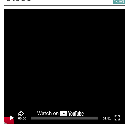
Video
Player
00:00
01:51