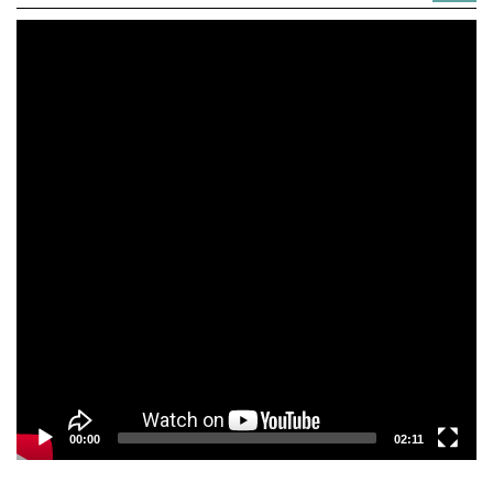
Video
Player
00:00
02:11