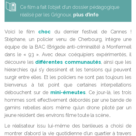
Ce film a fait l’objet d’un dossier pédagogique
réalisé par les Grignoux.
plus d’info
Voici le film
choc
du dernier festival de Cannes !
Stéphane, un policier venu de Cherbourg, intègre une
équipe de la BAC (Brigade anti-criminalité) à Monfermeil
dans le « 93 ». Avec deux coéquipiers expérimentés, il
découvre les
différentes communautés
, ainsi que les
hiérarchies qui s’y dessinent et les tensions qui peuvent
surgir entre elles. Et les policiers ne sont pas toujours les
bienvenus à tel point que certaines interpellations
débouchent sur de
mini-émeutes
. Ce jour-là, les trois
hommes sont effectivement débordés par une bande de
gamins rebelles alors même qu’un drone piloté par un
jeune résident des environs filme toute la scène…
Le réalisateur issu lui-même des banlieues a choisi de
montrer d’abord la vie quotidienne d’un quartier à travers