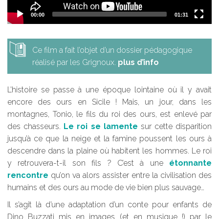
00:00
01:31
Ce film a fait l’objet d’un dossier pédagogique
réalisé par les Grignoux.
plus d’info
L’histoire se passe à une époque lointaine où il y avait
encore des ours en Sicile ! Mais, un jour, dans les
montagnes, Tonio, le fils du roi des ours, est enlevé par
des chasseurs.
Le roi se lamente
sur cette disparition
jusqu’à ce que la neige et la famine poussent les ours à
descendre dans la plaine où habitent les hommes. Le roi
y retrouvera-t-il son fils ? C’est à une
étonnante
rencontre
qu’on va alors assister entre la civilisation des
humains et des ours au mode de vie bien plus sauvage…
Il s’agit là d’une adaptation d’un conte pour enfants de
Dino Buzzati mis en images (et en musique !) par le